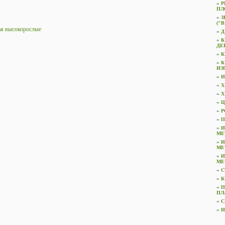
»
Р
ПЛ
»
З
("
ья высокорослые
»
Д
»
К
ДЕ
»
К
»
К
ИЗ
»
И
»
Х
»
Х
»
Ц
»
Р
»
П
»
И
МЕ
»
И
МЕ
»
И
МЕ
»
С
»
К
»
П
ПЛ
»
С
»
Н