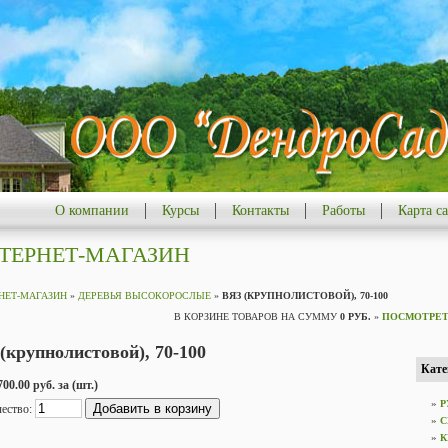
О компании
Курсы
Контакты
Работы
Карта с
ТЕРНЕТ-МАГАЗИН
НЕТ-МАГАЗИН
»
ДЕРЕВЬЯ ВЫСОКОРОСЛЫЕ
»
ВЯЗ (КРУПНОЛИСТОВОЙ), 70-100
В КОРЗИНЕ ТОВАРОВ НА СУММУ
0
РУБ.
»
ПОСМОТРЕТ
 (крупнолистовой), 70-100
Кате
700.00 руб. за (шт.)
»
Р
чество:
»
С
»
К